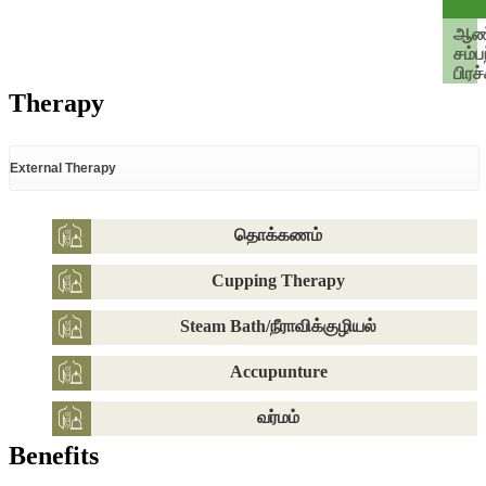
ஆண
சம்ப
பிர
Therapy
External Therapy
தொக்கணம்
Cupping Therapy
Steam Bath/நீராவிக்குழியல்
Accupunture
வர்மம்
Benefits