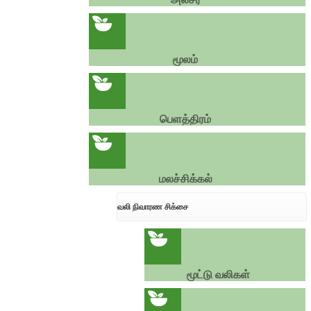
மூலம்
பெளத்திரம்
மலச்சிக்கல்
வலி நிவாரண சிக்சை
மூட்டு வலிகள்