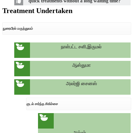
quick treatments without a long waiting time?
Treatment Undertaken
நுரையீரல் மருத்துவம்
நாள்பட்ட சளி,இருமல்
ஆஸ்துமா
அலர்ஜி சைனஸ்
குடல் சார்ந்த சிகிச்சை
அல்சர்