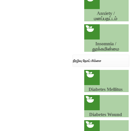
Anxiety /
மனப்பதட்டம்
Insomnia /
தூக்கமின்மை
நீரழிவு நோய் சிக்சை
Diabetes Mellitus
Diabetes Wound