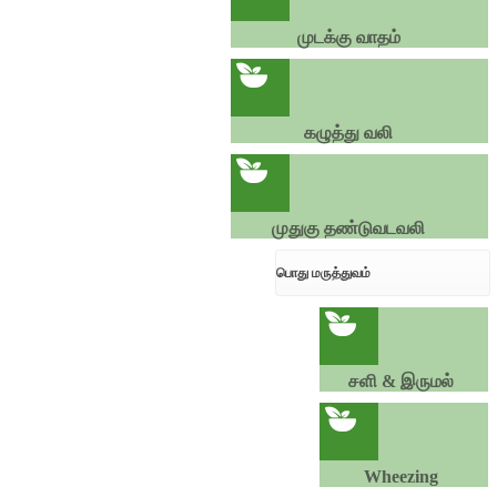
முடக்கு வாதம்
கழுத்து வலி
முதுகு தண்டுவடவலி
பொது மருத்துவம்
சளி & இருமல்
Wheezing