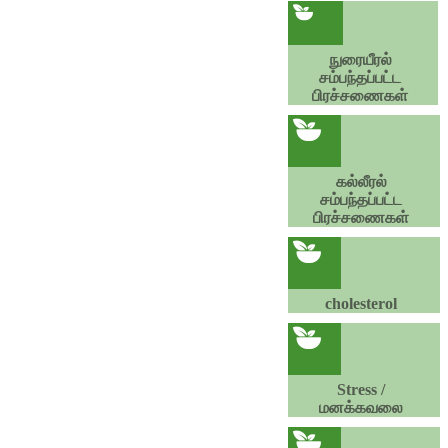
நுரையீரல்
சம்பந்தப்பட்ட
பிரச்சணைகள்
கல்லீரல்
சம்பந்தப்பட்ட
பிரச்சணைகள்
cholesterol
Stress /
மனக்கவலை